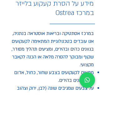
מידע על הסרת קעקוע בלייזר
במרכז Ostrea
במרכז אסתטיקה ובריאות אוסטראה בנתניה,
אנו עובדים בטכנולוגיית המתאימה לקעקועים
בגוונים כהים ובהירים, ומציעים תהליך מסודר,
שקוף ומבוקר להסרה מלאה או הכנה לקאבר
מקצועי.
מתאים לקעקועים בצבע שחור, כחול, אדום
וכמה גוונים בהירים.
על צבעים שמגיבים שונה (לבן, ירוק וצהוב
מגיבים פחות טוב).
משך טיפול: 10–25 דקות.
מרווח בין טיפולים: 6–8 שבועות.
לפגישת אבחון