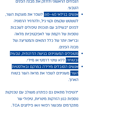
הנפחים הראשוני ולחזק את מבנה הפנים
הטבעי.
אנשים בגילאי 40–60:
לשפר את מוצקות העור,
לטשטש שקעים וקווי גיל, ולהחזיר הרמוניה
לפנים *בשילוב עם תוכנית טיפולים לשכבות
נוספות של רקמת עור לאפקטיביות מלאה
ובריאה יותר של כלל התאים והמטריצה של
מבנה הפנים.
מטופלים המעוניינים בגישה הדרגתית, טבעית
ובטוחה:
ללא שינוי דרמטי או מיידי.
אנשים הסובלים מירידה במרקם ובאלסטיות
העור:
מעוניינים לשפר את מראה העור בטווח
הארוך.
*
הטיפול מתאים גם כפתרון משולב עם טכניקות
נוספות כגון הזרקות מינוריות, טיפולי עור
מתקדמים ומכשור רפואי ו/או פילינגים TCA.