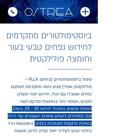
ביוסטימולטורים מתקדמים
לחידוש נפחים טבעי בעור
וחומצה פולילקטית
טיפול ביוסטימולטורים (ביניהם PLLA –
פולילקטיק אסיד) מציע גישה מתקדמת לשיקום
נפחים שאבדו עם הגיל, חידוש ייצור הקולגן
הטבעי, ושיפור ניכר בגמישות ומרקם העור.
הטיפול מתאים במיוחד לגילאי 35 - 55, בשלב
שבו מתחילים להופיע סימנים ראשוניים של ירידה
באיכות הרקמות התומכות בפנים.
באמצעות גירוי
ביולוגי טבעי לעידוד ייצור קולגן חדש, מושגת