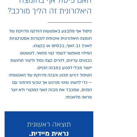
האם פיסול אף בחומצה
היאלורונית זה הליך מורכב?
פיסול אף מתבצע באמצעות הזרקה מדויקת של
חומצה היאלורונית איכותית לנקודות אסטרטגיות
לאורך גב האף, בבסיסו או בקצהו.
המילוי מאפשר לשפר קווי מתאר, לטשטש
גבנונים עדינים, להרים קצה נפול וליצור תחושת
יישור מבלי לפגוע במבנה הקיים.
הטיפול דורש תכנון והבנה מדויקת של האנטומיה
— כדי להשיג שינוי מורגש אך טבעי והרמוני עם
הפנים, שמכבד את מבנה האף המקורי ולא יוצר
מראה מלאכותי.
תוצאה ראשונית
נראית מיידית.